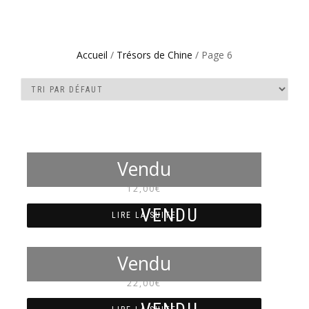
Accueil
/
Trésors de Chine
/ Page 6
NM7102
12,00
€
LIRE LA SUITE
NM7100
22,00
€