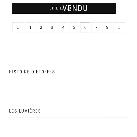
LIRE LA SUITE
←
1
2
3
4
5
6
7
8
→
HISTOIRE D’ETOFFES
LES LUMIÈRES