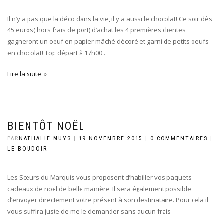
Il n’y a pas que la déco dans la vie, il y a aussi le chocolat! Ce soir dès
45 euros( hors frais de port) d’achat les 4 premières clientes
gagneront un oeuf en papier mâché décoré et garni de petits oeufs
en chocolat! Top départ à 17h00 .
Lire la suite
BIENTÔT NOËL
PAR
NATHALIE MUYS
|
19 NOVEMBRE 2015
|
0 COMMENTAIRES
|
LE BOUDOIR
Les Sœurs du Marquis vous proposent d’habiller vos paquets
cadeaux de noël de belle manière. Il sera également possible
d’envoyer directement votre présent à son destinataire. Pour cela il
vous suffira juste de me le demander sans aucun frais