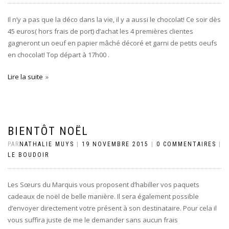
Il n’y a pas que la déco dans la vie, il y a aussi le chocolat! Ce soir dès
45 euros( hors frais de port) d’achat les 4 premières clientes
gagneront un oeuf en papier mâché décoré et garni de petits oeufs
en chocolat! Top départ à 17h00 .
Lire la suite
BIENTÔT NOËL
PAR
NATHALIE MUYS
|
19 NOVEMBRE 2015
|
0 COMMENTAIRES
|
LE BOUDOIR
Les Sœurs du Marquis vous proposent d’habiller vos paquets
cadeaux de noël de belle manière. Il sera également possible
d’envoyer directement votre présent à son destinataire. Pour cela il
vous suffira juste de me le demander sans aucun frais