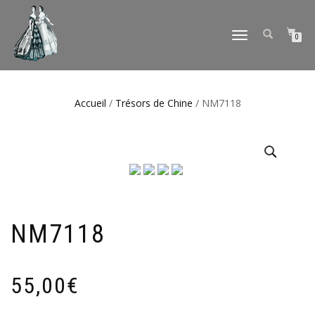
DÉPLIER
0
LA
NAVIGATION
Accueil
/
Trésors de Chine
/ NM7118
NM7118
55,00
€