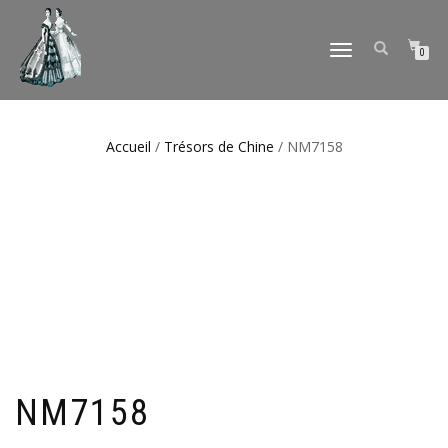
DÉPLIER
0
LA
NAVIGATION
Accueil
/
Trésors de Chine
/ NM7158
NM7158